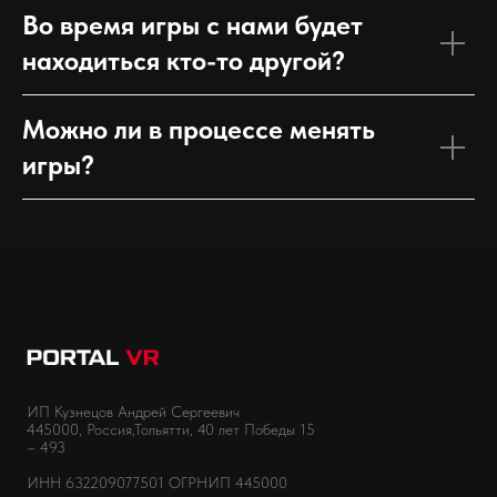
Во время игры с нами будет
находиться кто-то другой?
Можно ли в процессе менять
игры?
ИП Кузнецов Андрей Сергеевич
445000, Россия,Тольятти, 40 лет Победы 15
– 493
ИНН 632209077501 ОГРНИП 445000