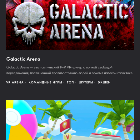
Galactic Arena
Galactic Arena — это тактический PvP VR-шутер с полной свободой
передвижения, посвящённый противостоянию людей и орков в далёкой галактике.
VR ARENA
КОМАНДНЫЕ ИГРЫ
ТОП
ШУТЕРЫ
ЭКШЕН