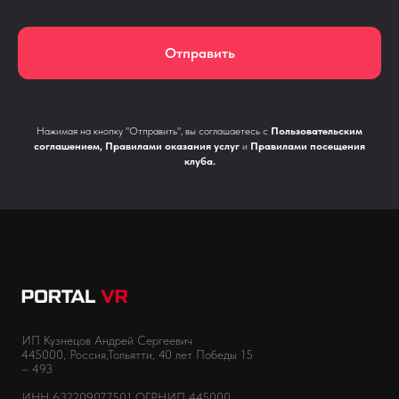
Отправить
Нажимая на кнопку "Отправить", вы соглашаетесь с
Пользовательским
соглашением
,
Правилами оказания услуг
и
Правилами посещения
клуба
.
ИП Кузнецов Андрей Сергеевич
445000, Россия,Тольятти, 40 лет Победы 15
– 493
ИНН 632209077501 ОГРНИП 445000