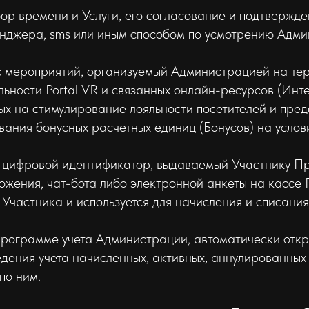
р времени и Услуги, его согласование и подтверж
сенджера, sms или иным способом по усмотрению Адм
с мероприятий, организуемый Администрацией на т
льности Portal VR и связанных онлайн-ресурсов (Инт
ых на стимулирование лояльности посетителей и пре
вания бонусных расчетных единиц (Бонусов) на усло
и цифровой идентификатор, выдаваемый Участнику Пр
ения, чат-бота либо электронной анкеты на кассе Po
Участника и используется для начисления и списани
в программе учета Администрации, автоматически отк
дения учета начисленных, активных, аннулированных
по ним.