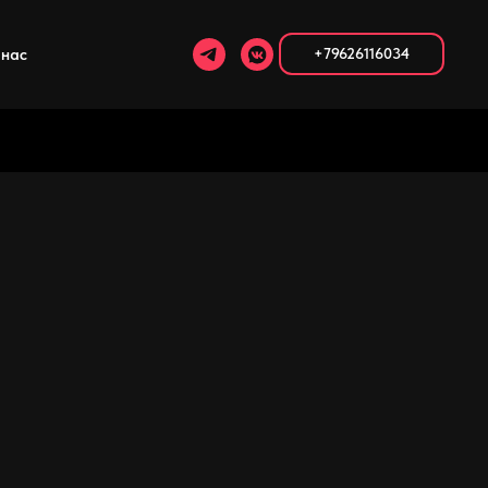
 нас
+79626116034