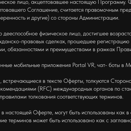
еское лицо, акцептовавшее настоящую Программу. 
птовавшего Соглашение, считается правомочным пред
еренность и другие) со стороны Администрации.
о дееспособное физическое лицо, достигшее возраст
жданско-правовых сделках, прошедшее регистрацию 
ми, обязанностями и преимуществами в рамках Прав
нные мобильные приложения Portal VR, чат- боты в М
я, встречающиеся в тексте Оферты, толкуются Сторон
комендациями (RFC) международных органов по стан
правилами толкования соответствующих терминов.
е в настоящей Оферте, могут быть использованы как в
ние терминов может быть использовано как с заглавно