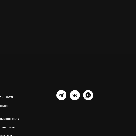
льности
ское
ьзователя
х данных
граммы