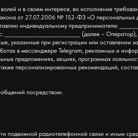
 волей и в своем интересе, во исполнение требов
акона от 27.07.2006 № 152-ФЗ «О персональных 
ю индивидуальному предпринимателю __________________
адрес: _________________________________________ (далее – Опе
, указанные при регистрации или оставлении заявк
т-ботах в мессенджере Telegram, рекламных и ин
льных предложениях, акциях, программах лояльнос
также персонализированных рекомендаций, соста
ообщений посредством:
сети подвижной радиотелефонной связи и иным сред