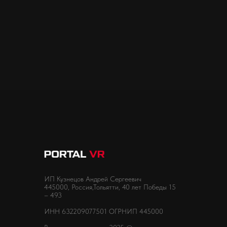
ИП Кузнецов Андрей Сергеевич
445000, Россия,Тольятти, 40 лет Победы 15
– 493
ИНН 632209077501 ОГРНИП 445000