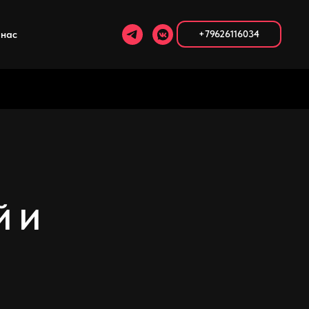
 нас
+79626116034
Й И