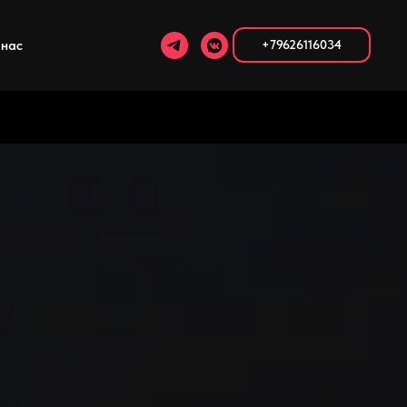
 нас
+79626116034