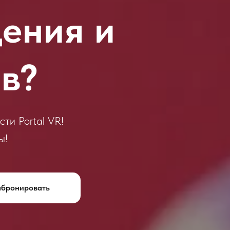
ения и
в?
ти Portal VR!
ы!
абронировать