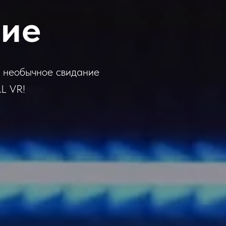
ние
а необычное свидание
L VR!